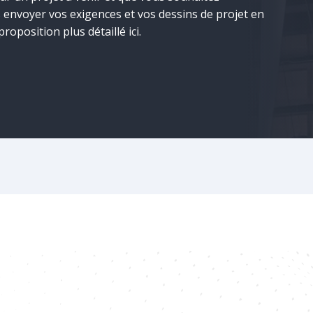
envoyer vos exigences et vos dessins de projet en
roposition plus détaillé ici.