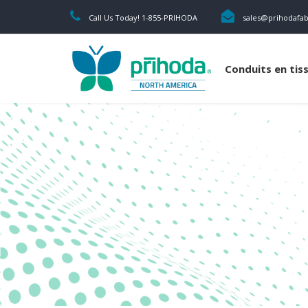
Call Us Today! 1-855-PRIHODA
sales@prihodafa
Conduits en tis